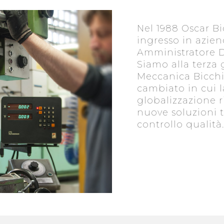
Nel 1988 Oscar Bi
ingresso in azien
Amministratore D
Siamo alla terza 
Meccanica Bicch
cambiato in cui l
globalizzazione 
nuove soluzioni 
controllo qualità.