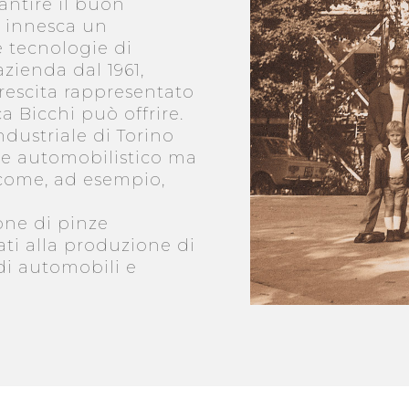
antire il buon
 innesca un
 tecnologie di
azienda dal 1961,
crescita rappresentato
a Bicchi può offrire.
ndustriale di Torino
ore automobilistico ma
 come, ad esempio,
one di pinze
nati alla produzione di
di automobili e