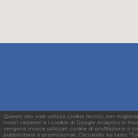
Questo sito web utilizza cookie tecnici, per miglior
nostri visitatori e i cookie di Google Analytics in mod
vengono invece utilizzati cookie di profilazione o co
pubblicitarie e promozionali. Cliccando sul tasto "Tutt