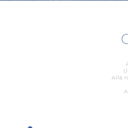
U
Alla 
A