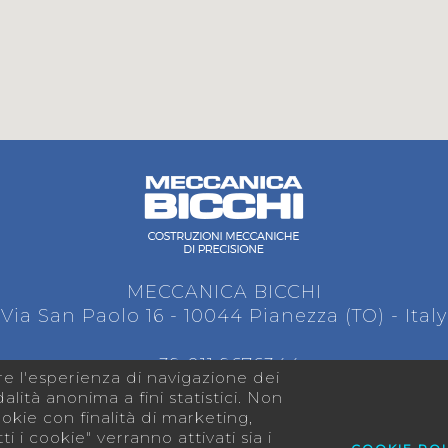
MECCANICA BICCHI
Via San Paolo 16 - 10044 Pianezza (TO) - Italy
+39 011 9676344
are l'esperienza di navigazione dei
info@meccanicabicchi.it
alità anonima a fini statistici. Non
okie con finalità di marketing,
i i cookie" verranno attivati sia i